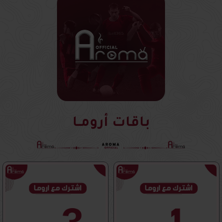
باقات أرومــا