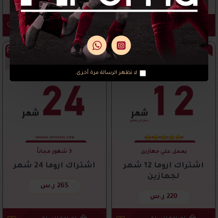
150 ر.س
195 ر.س
200 ر.س
اضافة للسلة
اضافة للسلة
لا تظهر الرسالة مرة أخرى.
يعمل علي جهازين
3 شهور مجاناً
اشتراك اروما 12 شهر
اشتراك اروما 24 شهر
لجهازين
265 ر.س
220 ر.س