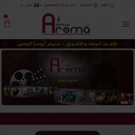
دخول
تسجيل
ر.س
الريال السعودي
عربي
0