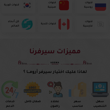
قنوات
قنوات
قنوات كورية
روسية
صينية
قنوات
كل أنحاء
قنوات كندية
فارسية
العالم
مميزات سيرفرنا
لماذا عليك اختيار سيرفر أرومــا ؟
سهل
سعر
عملاء
ضمان كامل
خدمات
التنصيب
مناسب
راضون
الدعم