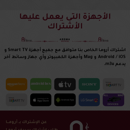
الأجهزة التى يعمل عليها
الأشتراك
اشتراك أرومـا الخاص بنا متوافق مع جميع أجهزة Smart TV و
Android / iOS و Mag وأجهزة الكمبيوتر وأي جهاز وسائط آخر
يدعم m3u.
عن الإشتراك بـ أرومــا