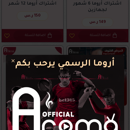
اشتراك أروما 6 شهور
اشتراك أروما 12 شهر
لجهازين
150 ر.س
149 ر.س
اضافة للسلة
اضافة للسلة
أروما الرسمي يرحب بكم
3 شهور مجانا
يعمل علي جميع الاجهزة
عرض اروما 15 شهر
اشتراك أروما 15 شهر