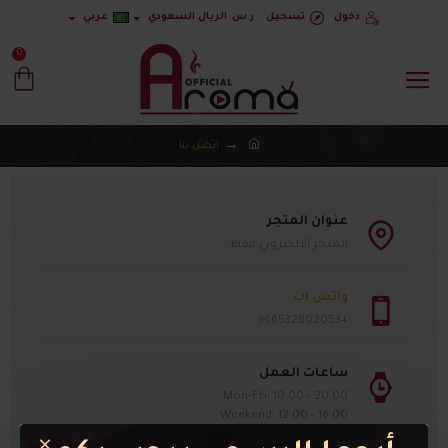
دخول
تسجيل
ر.س
الريال السعودي
عربي
0
اتصل بنا
عنوان المتجر
المتجر الالكتروني فقط
واتس اب
+966532802053
ساعات العمل
Mon-Fri: 10:00 - 20:00
Weekend: 12:00 - 16:00