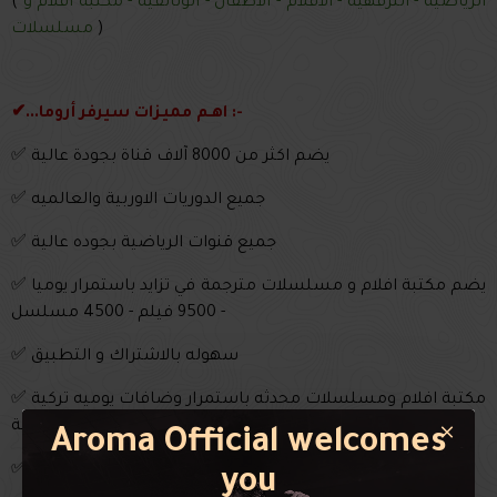
الرياضية - الترفهية - الافلام - الاطفال - الوثائقية - مكتبة افلام و
(
)
مسلسلات
✔...اهـم مميزات سيرفر أروما :-
✅ يضم اكثر من 8000 آلاف قناة بجودة عالية
✅ جميع الدوريات الاوربية والعالميه
✅ جميع قنوات الرياضية بجوده عالية
✅ يضم مكتبة افلام و مسلسلات مترجمة في تزايد باستمرار يوميا
- 9500 فيلم - 4500 مسلسل
✅ سهوله بالاشتراك و التطبيق
✅ مكتبة افلام ومسلسلات محدثه باستمرار وضافات يوميه تركية
عربية اجنبية
Aroma Official welcomes
✅ امكانية نقل الاشتراك لجهاز اخر عند تغير الجهـاز
you