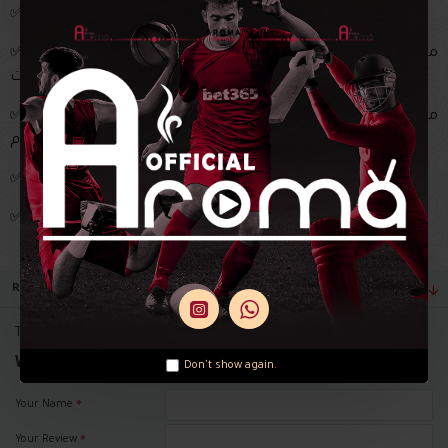
✅ يتوفر باقات متنوعة ترفيهية خاصة بالسيرفر وحصرية فقط
✅ متوفر اكثر من 4500 مسلسل يعمل على مدار الساعة في باقة
قناه المسلسلات
✅ متوفر سلسلة افلام نجوم هوليود تعمل على مدار الساعة في
باقة قناه الافلام
✅ متوفر باقات ضخمة وكثيرة من للاطفال كثيرة جدا ! ومتنوعة
✅ امكانية تجديد الاشتراك للاشتراكات السابقة
REVIEWS
There are no reviews for this product.
WRITE A REVIEW
Don't show again.
Your Name
Your Review